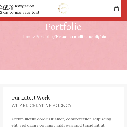
Skip to navigation
MENU
Skip to main content
Portfolio
Home
/
Portfolio
/
Netus eu mollis hac dignis
Our Latest Work
WE ARE CREATIVE AGENCY
Accum luctus dolor sit amet, consectetuer adipiscing
elit, sed diam nonummy nibh euismod tincidunt ut