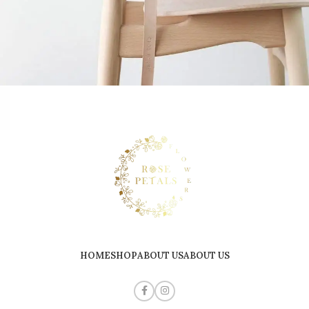
A lacus bibendum pulvinar
Furniture
HOME
SHOP
ABOUT US
ABOUT US