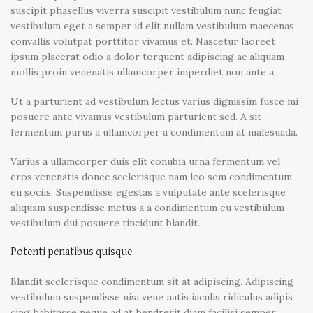
suscipit phasellus viverra suscipit vestibulum nunc feugiat
vestibulum eget a semper id elit nullam vestibulum maecenas
convallis volutpat porttitor vivamus et. Nascetur laoreet
ipsum placerat odio a dolor torquent adipiscing ac aliquam
mollis proin venenatis ullamcorper imperdiet non ante a.
Ut a parturient ad vestibulum lectus varius dignissim fusce mi
posuere ante vivamus vestibulum parturient sed. A sit
fermentum purus a ullamcorper a condimentum at malesuada.
Varius a ullamcorper duis elit conubia urna fermentum vel
eros venenatis donec scelerisque nam leo sem condimentum
eu sociis. Suspendisse egestas a vulputate ante scelerisque
aliquam suspendisse metus a a condimentum eu vestibulum
vestibulum dui posuere tincidunt blandit.
Potenti penatibus quisque
Blandit scelerisque condimentum sit at adipiscing. Adipiscing
vestibulum suspendisse nisi vene natis iaculis ridiculus adipis
cing habitasse neque ad at hendrerit diam facilisi semper.