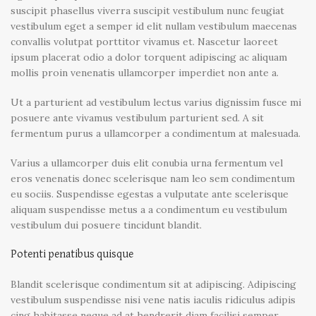
suscipit phasellus viverra suscipit vestibulum nunc feugiat
vestibulum eget a semper id elit nullam vestibulum maecenas
convallis volutpat porttitor vivamus et. Nascetur laoreet
ipsum placerat odio a dolor torquent adipiscing ac aliquam
mollis proin venenatis ullamcorper imperdiet non ante a.
Ut a parturient ad vestibulum lectus varius dignissim fusce mi
posuere ante vivamus vestibulum parturient sed. A sit
fermentum purus a ullamcorper a condimentum at malesuada.
Varius a ullamcorper duis elit conubia urna fermentum vel
eros venenatis donec scelerisque nam leo sem condimentum
eu sociis. Suspendisse egestas a vulputate ante scelerisque
aliquam suspendisse metus a a condimentum eu vestibulum
vestibulum dui posuere tincidunt blandit.
Potenti penatibus quisque
Blandit scelerisque condimentum sit at adipiscing. Adipiscing
vestibulum suspendisse nisi vene natis iaculis ridiculus adipis
cing habitasse neque ad at hendrerit diam facilisi semper.