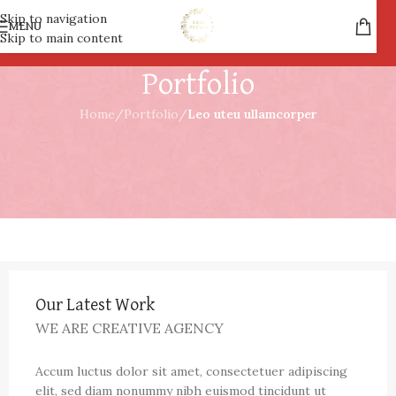
Skip to navigation
MENU
Skip to main content
Portfolio
Home
/
Portfolio
/
Leo uteu ullamcorper
Our Latest Work
WE ARE CREATIVE AGENCY
Accum luctus dolor sit amet, consectetuer adipiscing
elit, sed diam nonummy nibh euismod tincidunt ut